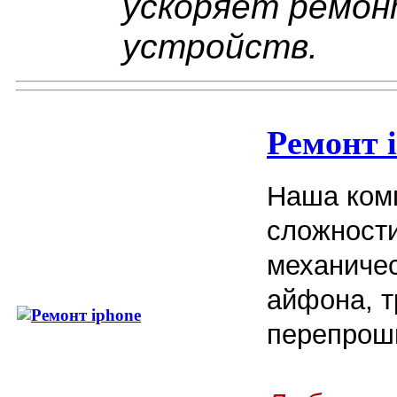
ускоряет ремон
устройств.
Ремонт 
Наша ком
сложност
механичес
айфона, т
перепроши