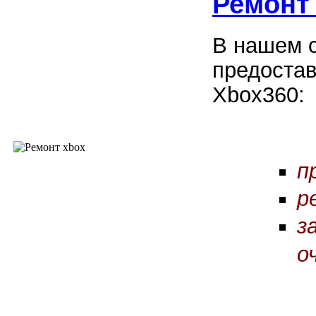
Ремонт
В нашем 
предостав
Xbox360:
п
р
з
о