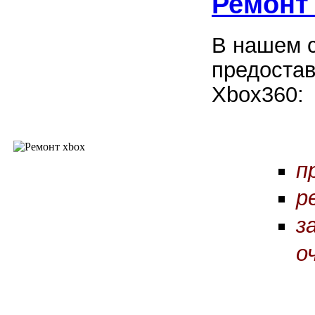
Ремонт
В нашем 
предостав
Xbox360:
п
р
з
о