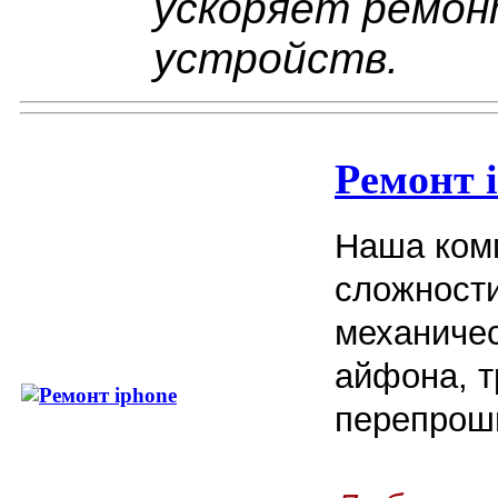
ускоряет ремон
устройств.
Ремонт 
Наша ком
сложност
механичес
айфона, т
перепроши