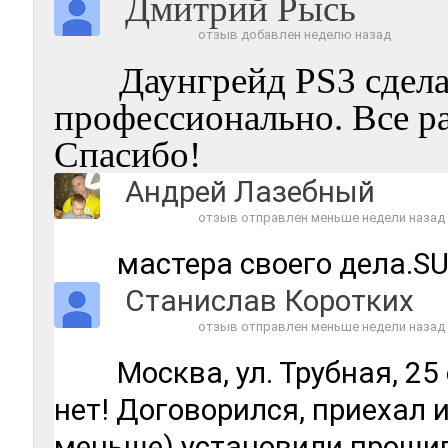
Дмитрий Рысь
отзыв добавлен неделю назад
Даунгрейд PS3 сдел
профессионально. Все р
Спасибо!
Андрей Лазебный
отзыв отправлен меньше недели назад
мастера своего дела.SUPER
Станислав Коротких
отзыв отправлен меньше недели назад
Москва, ‎ул. Трубная, 
нет! Договорился, приехал и
меньше) установили прошивк