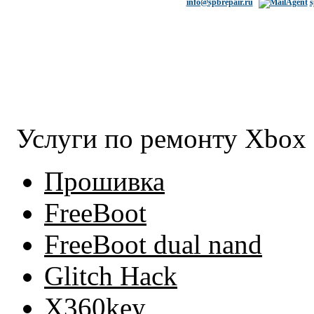
info@spbrepair.ru
s
Услуги по ремонту Xbox
Прошивка
FreeBoot
FreeBoot dual nand
Glitch Hack
X360key